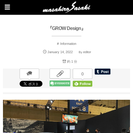
『GROW Design』
Information
January
14
,
2022
editor
By
約 1 分
0