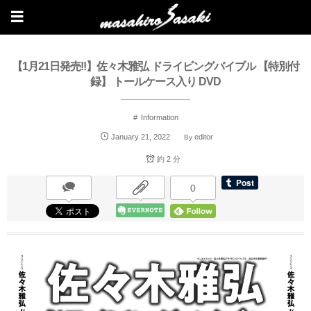
【1月21日発売!!】佐々木雅弘 ドライビングバイブル 【特別付
録】 トールケース入り DVD
Information
January
21
,
2022
editor
By
約 2 分
0