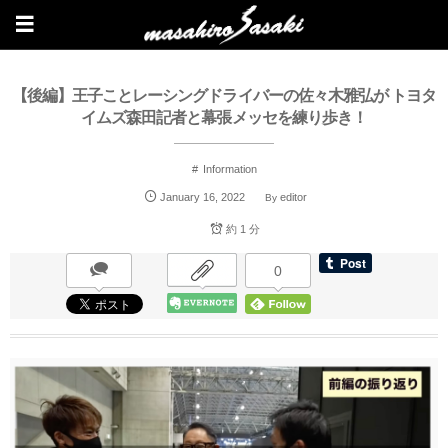
【後編】王子ことレーシングドライバーの佐々木雅弘が トヨタ
イムズ森田記者と幕張メッセを練り歩き！
Information
January
16
,
2022
editor
By
約 1 分
0