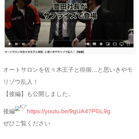
オートサロンを佐々木王子と徘徊…と思いきやモ
リゾウ乱入！
【後編】も公開しました。
後編
https://youtu.be/9gUA47PGL9g
ぜひご覧ください